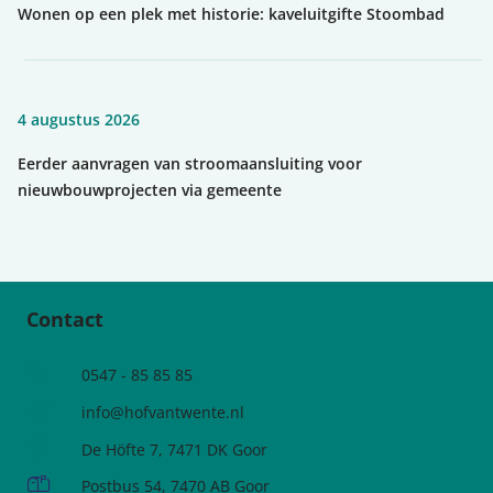
Wonen op een plek met historie: kaveluitgifte Stoombad
4 augustus 2026
Eerder aanvragen van stroomaansluiting voor
nieuwbouwprojecten via gemeente
Contact
Telefoonnummer
0547 - 85 85 85
e-mailadres:
info@hofvantwente.nl
Adres:
De Höfte 7, 7471 DK Goor
Postadres:
Postbus 54, 7470 AB Goor