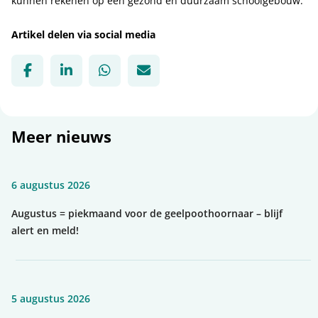
kunnen rekenen op een gezond en duurzaam schoolgebouw.
Artikel delen via social media
Deel via Facebook, opent in nieuw tabblad
Deel via LinkedIn, opent in nieuw tabbl
Deel via WhatsApp, opent in nie
Deel via Mail, opent in nie
Meer nieuws
6 augustus 2026
Augustus = piekmaand voor de geelpoothoornaar – blijf
alert en meld!
5 augustus 2026