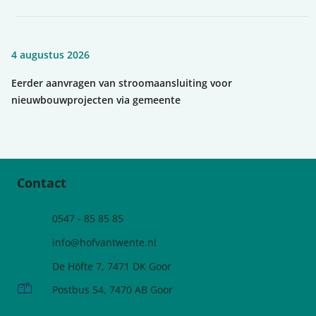
4 augustus 2026
Eerder aanvragen van stroomaansluiting voor
nieuwbouwprojecten via gemeente
Contact
Telefoonnummer
0547 - 85 85 85
e-mailadres:
info@hofvantwente.nl
Adres:
De Höfte 7, 7471 DK Goor
Postadres:
Postbus 54, 7470 AB Goor