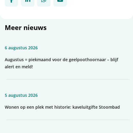
Deel via Facebook, opent in nieuw tabblad
Deel via LinkedIn, opent in nieuw tabbl
Deel via WhatsApp, opent in nie
Deel via Mail, opent in nie
Meer nieuws
6 augustus 2026
Augustus = piekmaand voor de geelpoothoornaar – blijf
alert en meld!
5 augustus 2026
Wonen op een plek met historie: kaveluitgifte Stoombad