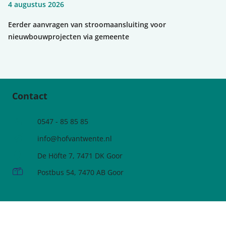
4 augustus 2026
Eerder aanvragen van stroomaansluiting voor
nieuwbouwprojecten via gemeente
Contact
Telefoonnummer
0547 - 85 85 85
e-mailadres:
info@hofvantwente.nl
Adres:
De Höfte 7, 7471 DK Goor
Postadres:
Postbus 54, 7470 AB Goor