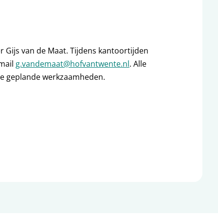
 Gijs van de Maat. Tijdens kantoortijden
-mail
g.vandemaat@hofvantwente.nl
. Alle
de geplande werkzaamheden.
ieuw tabblad
 in nieuw tabblad
, opent in nieuw tabblad
l, opent in nieuw tabblad