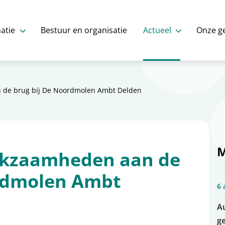
atie
Bestuur en organisatie
Actueel
Onze g
de brug bij De Noordmolen Ambt Delden
M
kzaamheden aan de
ordmolen Ambt
6 
A
ge