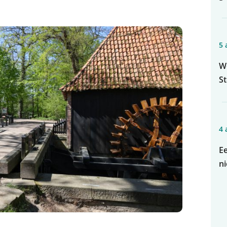
5 
Wo
S
4 
Ee
n