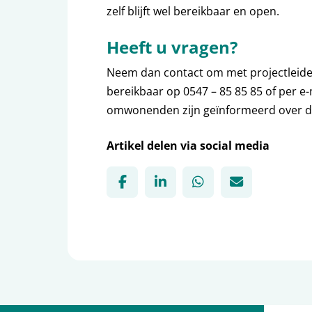
zelf blijft wel bereikbaar en open.
Heeft u vragen?
Neem dan contact om met projectleider
bereikbaar op 0547 – 85 85 85 of per e
omwonenden zijn geïnformeerd over 
Artikel delen via social media
Deel via Facebook, opent in n
Deel via LinkedIn, opent
Deel via WhatsApp
Deel via Mai