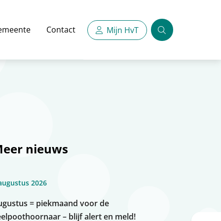
emeente
Contact
Mijn HvT
Zoeken
eer nieuws
augustus 2026
ugustus = piekmaand voor de
elpoothoornaar – blijf alert en meld!