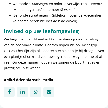
4e ronde straatvegen en onkruid verwijderen – Twente
Milieu: augustus/september (8 weken)
5e ronde straatvegen – Gildebor: november/december
(dit combineren we met de bladkorven)
Invloed op uw leefomgeving
We begrijpen dat dit invloed kan hebben op de uitstraling
van de openbare ruimte. Daarom hopen we op uw begrip.
Ook zou het fijn zijn als iedereen een steentje bij draagt. Even
een plantje of onkruid voor uw eigen deur weghalen helpt al
veel. Op deze manier houden we samen de buurt netjes en
prettig om in te wonen.
Artikel delen via social media
Deel via Facebook, opent in nieuw tabblad
Deel via LinkedIn, opent in nieuw tabbl
Deel via WhatsApp, opent in nie
Deel via Mail, opent in nie