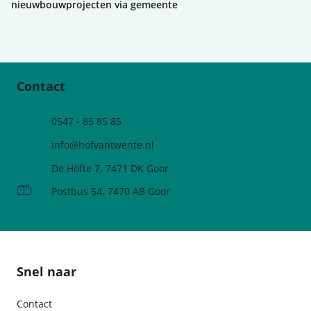
nieuwbouwprojecten via gemeente
Contact
Telefoonnummer
0547 - 85 85 85
e-mailadres:
info@hofvantwente.nl
Adres:
De Höfte 7, 7471 DK Goor
Postadres:
Postbus 54, 7470 AB Goor
Snel naar
Contact