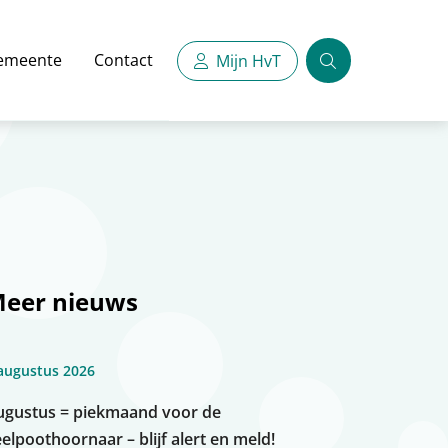
emeente
Contact
Mijn HvT
Zoeken
eer nieuws
augustus 2026
ugustus = piekmaand voor de
elpoothoornaar – blijf alert en meld!