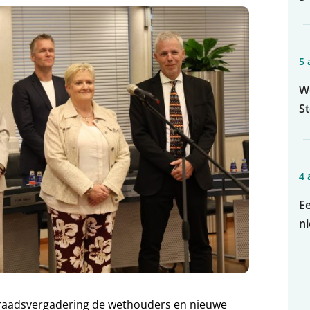
5 
Wo
S
4 
Ee
n
e raadsvergadering de wethouders en nieuwe