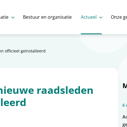
atie
Bestuur en organisatie
Actueel
Onze g
 officieel geïnstalleerd
M
nieuwe raadsleden
lleerd
6 
A
ge