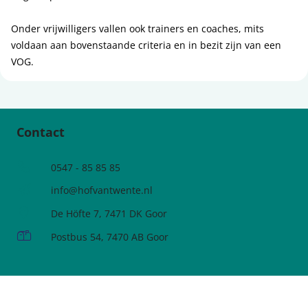
Onder vrijwilligers vallen ook trainers en coaches, mits
voldaan aan bovenstaande criteria en in bezit zijn van een
VOG.
Contact
Telefoonnummer
0547 - 85 85 85
e-mailadres:
info@hofvantwente.nl
Adres:
De Höfte 7, 7471 DK Goor
Postadres:
Postbus 54, 7470 AB Goor