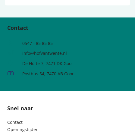
Contact
Telefoonnummer
0547 - 85 85 85
e-mailadres:
info@hofvantwente.nl
Adres:
De Höfte 7, 7471 DK Goor
Postadres:
Postbus 54, 7470 AB Goor
Snel naar
Contact
Openingstijden