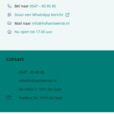
Bel naar
0547 – 85 85 85
(externe link)
Stuur een WhatsApp bericht
Mail naar
info@hofvantwente.nl
Nu open tot 17.00 uur.
Contact
Telefoonnummer
0547 - 85 85 85
e-mailadres:
info@hofvantwente.nl
Adres:
De Höfte 7, 7471 DK Goor
Postadres:
Postbus 54, 7470 AB Goor