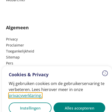
Algemeen
Privacy
Proclaimer
Toegankelijkheid
Sitemap
Pers
Cookies & Privacy
Wij gebruiken cookies om de gebruikerservaring te
Volg ons
verbeteren. Lees hierover meer in onze
privacyverklaring.
Facebook
Instagram
LinkedIn
Instellingen
Alles accepteren