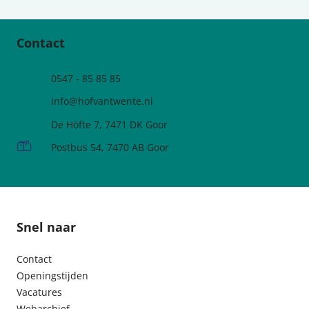
Contact
Telefoonnummer
0547 - 85 85 85
e-mailadres:
info@hofvantwente.nl
Adres:
De Höfte 7, 7471 DK Goor
Postadres:
Postbus 54, 7470 AB Goor
Snel naar
Contact
Openingstijden
Vacatures
Webarchief