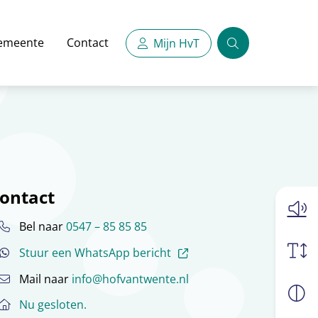
emeente
Contact
Mijn HvT
Zoeken
ontact
Bel naar
0547 – 85 85 85
(externe link)
Stuur een WhatsApp bericht
Mail naar
info@hofvantwente.nl
Nu gesloten.