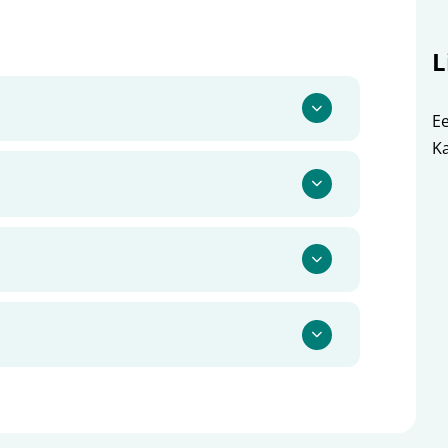
L
Ee
Ka