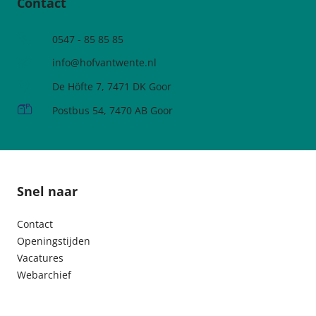
Contact
Telefoonnummer
0547 - 85 85 85
e-mailadres:
info@hofvantwente.nl
Adres:
De Höfte 7, 7471 DK Goor
Postadres:
Postbus 54, 7470 AB Goor
Snel naar
Contact
Openingstijden
Vacatures
Webarchief