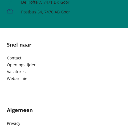
Adres:
De Höfte 7, 7471 DK Goor
Postadres:
Postbus 54, 7470 AB Goor
Snel naar
Contact
Openingstijden
Vacatures
Webarchief
Algemeen
Privacy