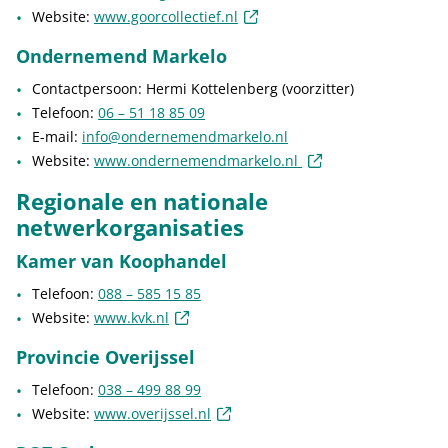
(externe link)
Website:
www.goorcollectief.nl
Ondernemend Markelo
Contactpersoon: Hermi Kottelenberg (voorzitter)
Telefoon:
06 – 51 18 85 09
E-mail:
info@ondernemendmarkelo.nl
(externe link)
Website:
www.ondernemendmarkelo.nl
Regionale en nationale
netwerkorganisaties
Kamer van Koophandel
Telefoon:
088 – 585 15 85
(externe link)
Website:
www.kvk.nl
Provincie Overijssel
Telefoon:
038 – 499 88 99
(externe link)
Website:
www.overijssel.nl