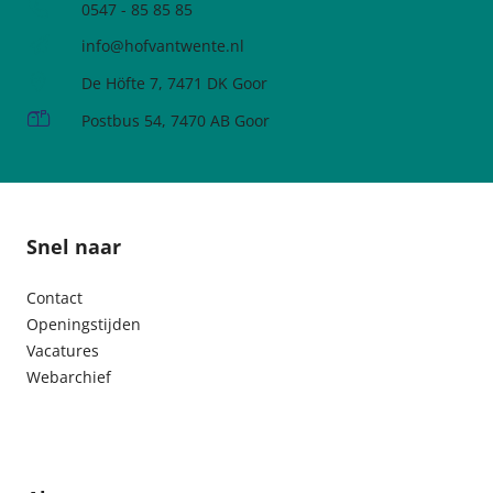
Telefoonnummer
0547 - 85 85 85
e-mailadres:
info@hofvantwente.nl
Adres:
De Höfte 7, 7471 DK Goor
Postadres:
Postbus 54, 7470 AB Goor
Snel naar
Contact
Openingstijden
Vacatures
Webarchief