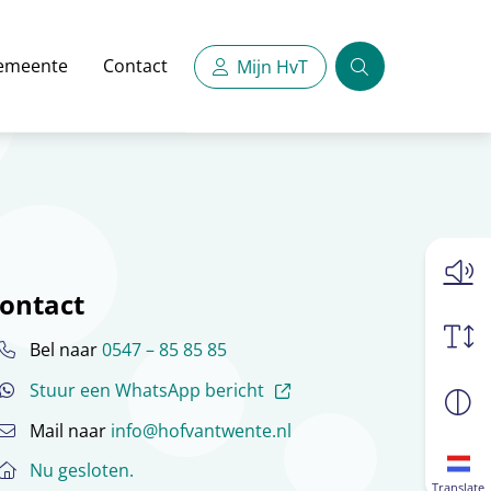
emeente
Contact
Mijn HvT
Zoeken
ontact
Bel naar
0547 – 85 85 85
(externe link)
Stuur een WhatsApp bericht
Mail naar
info@hofvantwente.nl
Nu gesloten.
Translate