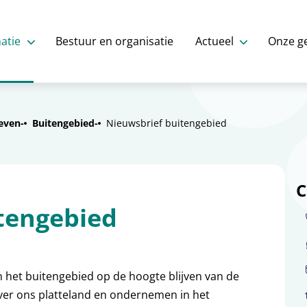
atie
Bestuur en organisatie
Actueel
Onze g
even
Buitengebied
Nieuwsbrief buitengebied
C
tengebied
an het buitengebied op de hoogte blijven van de
over ons platteland en ondernemen in het