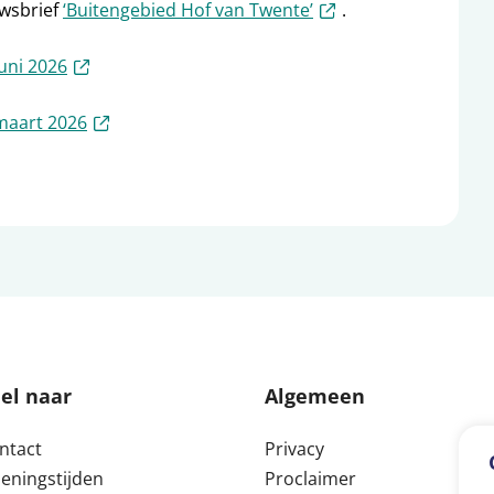
(externe link)
uwsbrief
‘Buitengebied Hof van Twente’
.
(externe link)
uni 2026
(externe link)
maart 2026
el naar
Algemeen
ntact
Privacy
eningstijden
Proclaimer