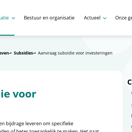
atie
Bestuur en organisatie
Actueel
Onze g
even
Subsidies
Aanvraag subsidie voor investeringen
C
ie voor
en bijdrage leveren om specifieke
den of beter toegankelijk te maken. Het gaat