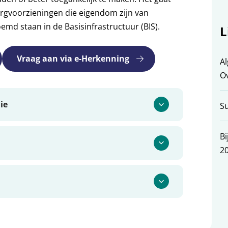
zorgvoorzieningen die eigendom zijn van
emd staan in de Basisinfrastructuur (BIS).
L
Vraag aan via e-Herkenning
Al
Ov
ie
Su
Bi
20