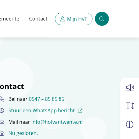
emeente
Contact
Mijn HvT
Zoeken
ontact
Bel naar
0547 – 85 85 85
(externe link)
Stuur een WhatsApp bericht
Mail naar
info@hofvantwente.nl
Nu gesloten.