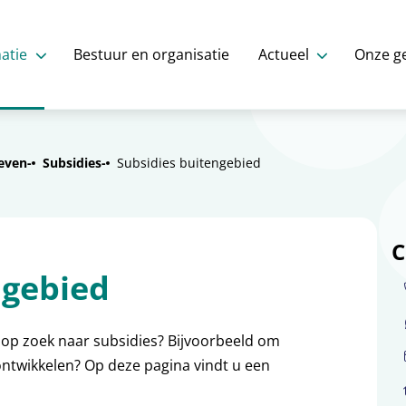
atie
Bestuur en organisatie
Actueel
Onze g
even
Subsidies
Subsidies buitengebied
C
ngebied
 op zoek naar subsidies? Bijvoorbeeld om
 ontwikkelen? Op deze pagina vindt u een