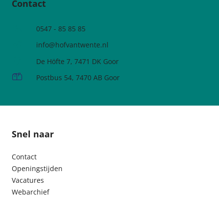
Contact
Telefoonnummer
0547 - 85 85 85
e-mailadres:
info@hofvantwente.nl
Adres:
De Höfte 7, 7471 DK Goor
Postadres:
Postbus 54, 7470 AB Goor
Snel naar
Contact
Openingstijden
Vacatures
Webarchief