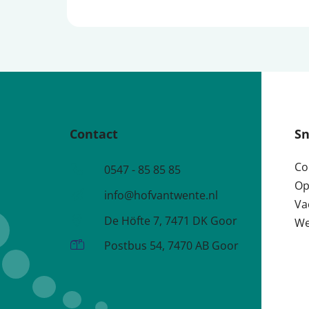
Contact
Sn
Co
Telefoonnummer
0547 - 85 85 85
Op
e-mailadres:
info@hofvantwente.nl
Va
Adres:
De Höfte 7, 7471 DK Goor
We
Postadres:
Postbus 54, 7470 AB Goor