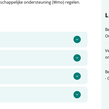
tschappelijke ondersteuning (Wmo) regelen.
L
Be
Ov
V
on
Be
- 