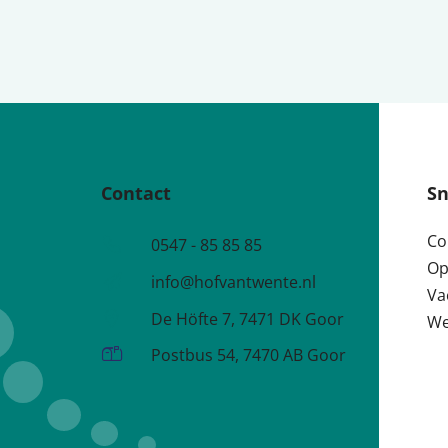
Contact
Sn
Co
Telefoonnummer
0547 - 85 85 85
Op
e-mailadres:
info@hofvantwente.nl
Va
Adres:
De Höfte 7, 7471 DK Goor
We
Postadres:
Postbus 54, 7470 AB Goor