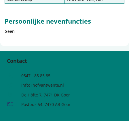
Persoonlijke nevenfuncties
Geen
Contact
Telefoonnummer
0547 - 85 85 85
e-mailadres:
info@hofvantwente.nl
Adres:
De Höfte 7, 7471 DK Goor
Postadres:
Postbus 54, 7470 AB Goor