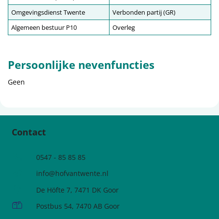
Omgevingsdienst Twente
Verbonden partij (GR)
Algemeen bestuur P10
Overleg
Persoonlijke nevenfuncties
Geen
Contact
Telefoonnummer
0547 - 85 85 85
e-mailadres:
info@hofvantwente.nl
Adres:
De Höfte 7, 7471 DK Goor
Postadres:
Postbus 54, 7470 AB Goor