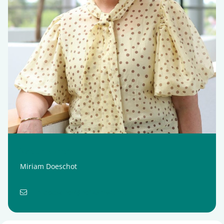
Wethouder
Miriam Doeschot
m.doeschot@hofvantwente.nl