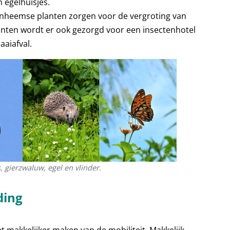
 egelhuisjes.
 Inheemse planten zorgen voor de vergroting van
anten wordt er ook gezorgd voor een insectenhotel
aiafval.
 gierzwaluw, egel en vlinder.
ding