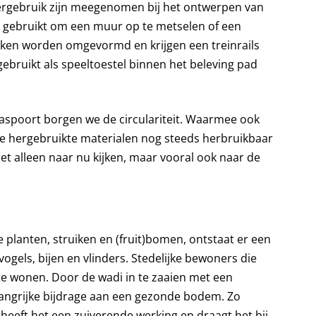
ergebruik zijn meegenomen bij het ontwerpen van
s gebruikt om een muur op te metselen of een
kken worden omgevormd en krijgen een treinrails
bruikt als speeltoestel binnen het beleving pad
aspoort borgen we de circulariteit. Waarmee ook
de hergebruikte materialen nog steeds herbruikbaar
et alleen naar nu kijken, maar vooral ook naar de
 planten, struiken en (fruit)bomen, ontstaat er een
vogels, bijen en vlinders. Stedelijke bewoners die
te wonen. Door de wadi in te zaaien met een
angrijke bijdrage aan een gezonde bodem. Zo
, heeft het een zuiverende werking en draagt het bij