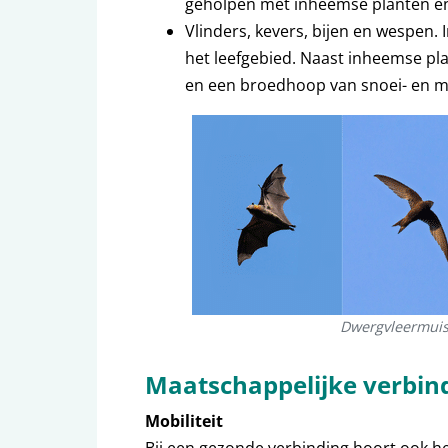
geholpen met inheemse planten en
Vlinders, kevers, bijen en wespen.
het leefgebied. Naast inheemse pl
en een broedhoop van snoei- en ma
Dwergvleermuis,
Maatschappelijke verbin
Mobiliteit