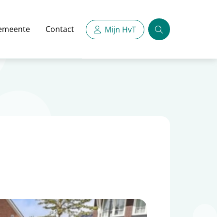
emeente
Contact
Mijn HvT
Zoeken