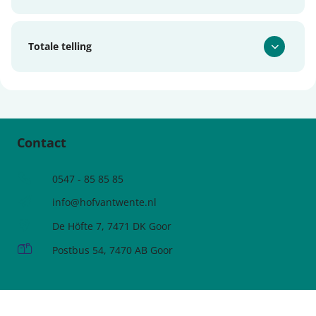
Totale telling
Contact
Telefoonnummer
0547 - 85 85 85
e-mailadres:
info@hofvantwente.nl
Adres:
De Höfte 7, 7471 DK Goor
Postadres:
Postbus 54, 7470 AB Goor