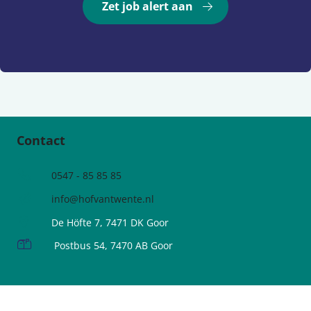
Zet job alert aan
Contact
0547 - 85 85 85
info@hofvantwente.nl
De Höfte 7, 7471 DK Goor
Postbus 54, 7470 AB Goor