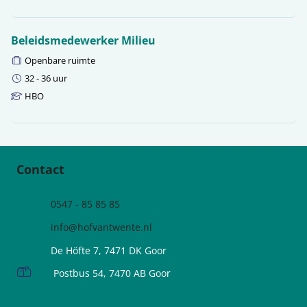
Beleidsmedewerker Milieu
Vakgebied:
Openbare ruimte
Contractuur:
32 - 36 uur
Functieniveau:
HBO
Contact
0547 - 85 85 85
info@hofvantwente.nl
De Höfte 7, 7471 DK Goor
Postbus 54, 7470 AB Goor