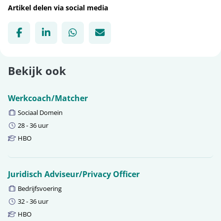
Artikel delen via social media
Deel via Facebook, opent in nieuw tabblad
Deel via LinkedIn, opent in nieuw tabbl
Deel via WhatsApp, opent in nie
Deel via Mail, opent in nie
Bekijk ook
Werkcoach/Matcher
Vakgebied:
Sociaal Domein
Contractuur:
28 - 36 uur
Functieniveau:
HBO
Juridisch Adviseur/Privacy Officer
Vakgebied:
Bedrijfsvoering
Contractuur:
32 - 36 uur
Functieniveau:
HBO