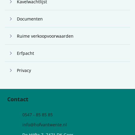
Kavelwachtlijst
Documenten
Ruime verkoopvoorwaarden
Erfpacht
Privacy
Contact
0547 - 85 85 85
info@hofvantwente.nl
De Höfte 7, 7471 DK Goor